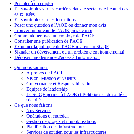
Postuler à un emploi
En savoir plus sur les carrières dans le secteur de l’eau et des
eaux usées
En savoir plus sur les formations
Poser une question à l’AOE ou donner mon avis
Trouver un bureau de l’AOE près de moi
Communiquer avec un employé de l’AOE
Consulter une publication de l’AOE
Examiner la politique de l’AOE relative au SGQE
Signaler un déversement ou un problème environnemental
Déposer une demande d'accès à l'information
Qui nous sommes
À propos de l’AOE
Vision, Mission et Valeurs
Gouvernance et Responsabilisation
Équipes de leadership
Le SGQE permet à l’AOE et Politiques et de santé et
sécurité.
Ce que nous faisons
Nos Services
Opérations et entretien
Gestion de projets et immobilisations
Planification des infrastructures
Services de soutien pour les infrastructures