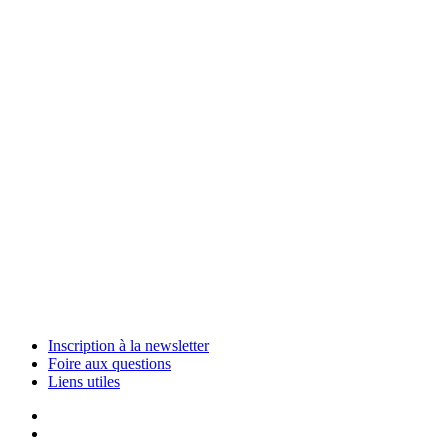
Informez-vous
Opérations et entretien
Informez-vous
Planification des infrastructures
Informez-vous
Services de soutien pour les infrastructures
Informez-vous
Inscription à la newsletter
Services financiers
Foire aux questions
Liens utiles
Informez-vous