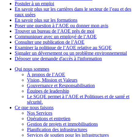
Postuler à un emploi
En savoir plus sur les carrières dans le secteur de l’eau et des
eaux usées
En savoir plus sur les formations
Poser une question à l’AOE ou donner mon avis
Trouver un bureau de l’AOE près de moi
Communiquer avec un employé de l’AOE
Consulter une publication de l’AOE
Examiner la politique de l’AOE relative au SGQE
Signaler un déversement ou un problème environnemental
Déposer une demande d'accès à l'information
Qui nous sommes
À propos de l’AOE
Vision, Mission et Valeurs
Gouvernance et Responsabilisation
Équipes de leadership
Le SGQE permet à l’AOE et Politiques et de santé et
sécurité.
Ce que nous faisons
Nos Services
Opérations et entretien
Gestion de projets et immobilisations
Planification des infrastructures
Services de soutien pour les infrastructures