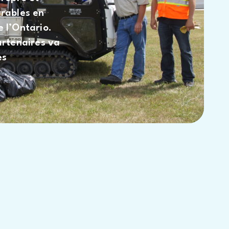
urables en
e l’Ontario.
rtenaires va
es