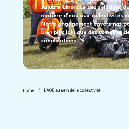
salubre ainsi que des solutions d
matière d’eau aux collectivités d
Notre engagement envers nos pa
bien plus loin que des usines et d
canalisations.
/
Home
L’AOE au sein de la collectivité