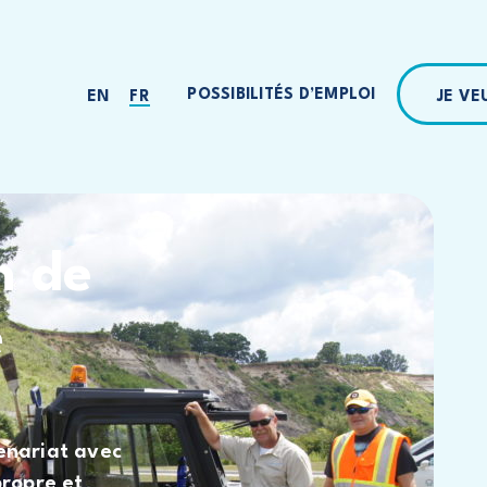
POSSIBILITÉS D’EMPLOI
JE V
EN
FR
n de
é
tenariat avec
propre et