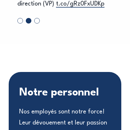
gS
direction (VP)
t.co/gRz0FxUDKp
Notre personnel
Nos employés sont notre force!
Leur dévouement et leur passion