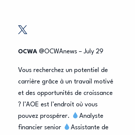
29
@OCWAnews
– July 29
OCWA
OCW
Vous recherchez un potentiel de
Dive i
d
carrière grâce à un travail motivé
dedic
WA is
et des opportunités de croissance
profes
to
? l’AOE est l’endroit où vous
becom
e
pouvez prospérer.
Analyste
Penet
alyst
financier senior
Assistante de
t.co