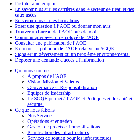
Postuler à un emploi
En savoir plus sur les carrières dans le secteur de l’eau et des
eaux usées
En savoir plus sur les formations
Poser une question à l’AOE ou donner mon avis
Trouver un bureau de l’AOE près de moi
Communiquer avec un employé de l’AOE
Consulter une publication de l’AOE
Examiner la politique de l’AOE relative au SGQE
Signaler un déversement ou un problème environnemental
Déposer une demande d'accès à l'information
Qui nous sommes
À propos de l’AOE
Vision, Mission et Valeurs
Gouvernance et Responsabilisation
Équipes de leadership
Le SGQE permet à l’AOE et Politiques et de santé et
sécurité.
Ce que nous faisons
Nos Services
Opérations et entretien
Gestion de projets et immobilisations
Planification des infrastructures
Services de soutien pour les infrastructures